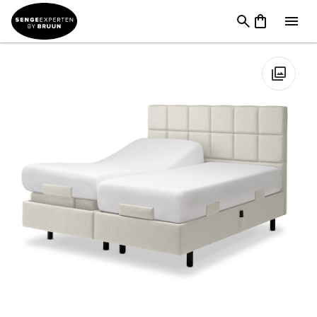
Sengemærker
→
TEMPUR
→
Tempur Boxspring
→
TEMPUR
Boxspring Adjustable | Pro Plus
🔍