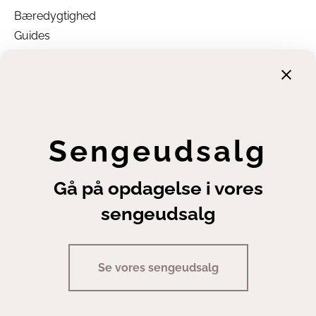
Bæredygtighed
Guides
Garanti
Returnering
Finansiering
Handelsbetingelser
Leveringsbetingelser
Sengeudsalg
Fortrydelsesret
Annuller ordre
Gå på opdagelse i vores
Cookie- og privatlivsindstillinger
sengeudsalg
Se vores sengeudsalg
Copyright | Sengeexperten A/S