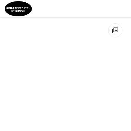
Sengemærker
→
Jensen Beds
→
Jensen Supreme
→
Jensen
Supreme Trekvart Kontinentalseng
🔍