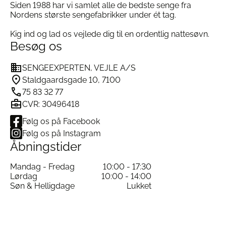
kontinentalseng med et bredt udvalg af
Siden 1988 har vi samlet alle de bedste senge fra
eksklusive møbelpolstringer, sengeben og
Nordens største sengefabrikker under ét tag.
sengegavle, så sengen matcher din stil og
soveværelsesindretning.
Kig ind og lad os vejlede dig til en ordentlig nattesøvn.
Besøg os
Bæredygtighed og ansvarlighed
Alle Jensen senge er svanemærkede og
SENGEEXPERTEN, VEJLE A/S
produceret med omtanke for miljø og mennesker.
Du får en seng helt fri for skadelige kemikalier og
Staldgaardsgade 10, 7100
med lang levetid.
75 83 32 77
Specifikationer Jensen Supreme Trekvart
CVR: 30496418
Kontinentalseng
Følg os på Facebook
Følg os på Instagram
Åbningstider
Model:
Jensen Supreme trekvart kontinental
Fjedre:
16 cm Aloy® 2.1 zoneinddelte
Mandag - Fredag
10:00 - 17:30
pocketfjedre
Lørdag
10:00 - 14:00
Materialer:
Innergetic® latex, bomuld, uld
Søn & Helligdage
Lukket
Topmadras:
Innergetic® naturlatex
Fasthed:
Valgfri fasthed
Produktion:
Norge, svanemærket