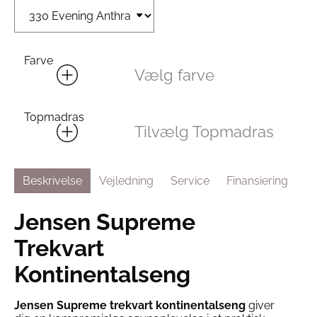
Farve
Vælg farve
Topmadras
Tilvælg Topmadras
Beskrivelse
Vejledning
Service
Finansiering
Jensen Supreme
Trekvart
Kontinentalseng
Jensen Supreme trekvart kontinentalseng
giver