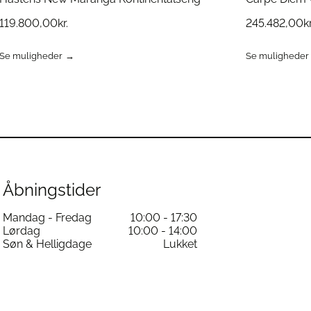
119.800,00
kr.
245.482,00
kr
Se muligheder
Se muligheder
Dette
Dette
vare
vare
har
har
flere
flere
varianter.
varianter.
Mulighederne
Mulighedern
kan
kan
vælges
vælges
på
på
varesiden
varesiden
Åbningstider
Mandag - Fredag
10:00 - 17:30
Lørdag
10:00 - 14:00
Søn & Helligdage
Lukket