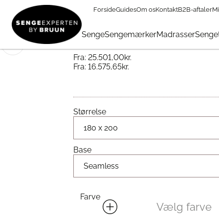
Forside
Guides
Om os
Kontakt
B2B-aftaler
Mi
Sengemærker
→
Jensen Beds
→
Jensen Diplomat
→
Jensen
Jensen Diplomat Ko
Senge
Sengemærker
Madrasser
Senget
🔍
Fra:
25.501,00
kr.
Fra:
16.575,65
kr.
Størrelse
Base
Farve
Vælg farve