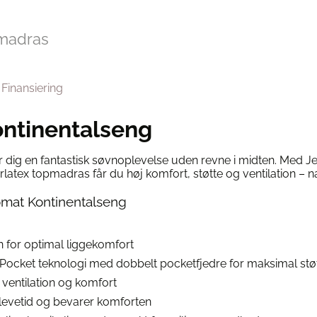
madras
Finansiering
ntinentalseng
r dig en fantastisk søvnoplevelse uden revne i midten. Med J
tex topmadras får du høj komfort, støtte og ventilation – na
omat Kontinentalseng
n for optimal liggekomfort
Pocket teknologi med dobbelt pocketfjedre for maksimal stø
ventilation og komfort
evetid og bevarer komforten