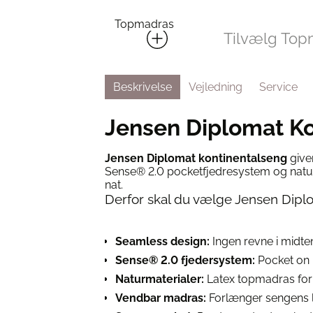
Topmadras
Tilvælg Top
Beskrivelse
Vejledning
Service
Jensen Diplomat Ko
Jensen Diplomat kontinentalseng
give
Sense® 2.0 pocketfjedresystem og naturla
nat.
Derfor skal du vælge Jensen Dipl
Seamless design:
Ingen revne i midte
Sense® 2.0 fjedersystem:
Pocket on 
Naturmaterialer:
Latex topmadras for 
Vendbar madras:
Forlænger sengens l