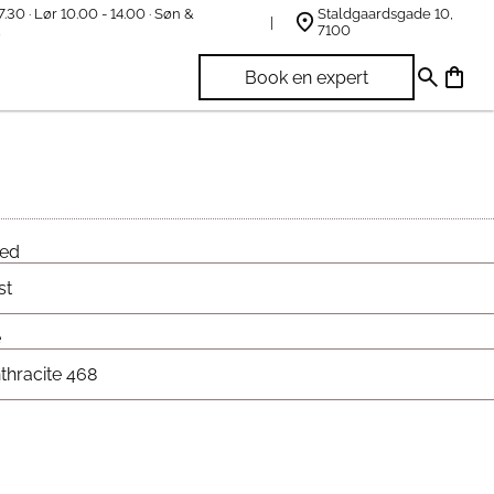
7.30 · Lør 10.00 - 14.00 · Søn &
Staldgaardsgade 10,
t
7100
Book en expert
hed
e