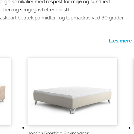
lige kemikalier med respekt for miljø og sundhed
eben og sengegavl efter din stil
vaskbart betræk på midter- og topmadras ved 60 grader
ocketfjedre eller én Seamless base
etfjedresystem i valgfri fasthed
ras (Sleep III, Tempsmart eller Starrose)
 pocketfjedre
eng med et stort udvalg af farver, sengeben og sengegavle, s
t soveværelse.
Jensen Prestige Boxmadras
roduceret uden skadelige kemikalier. Produktionen tager hen