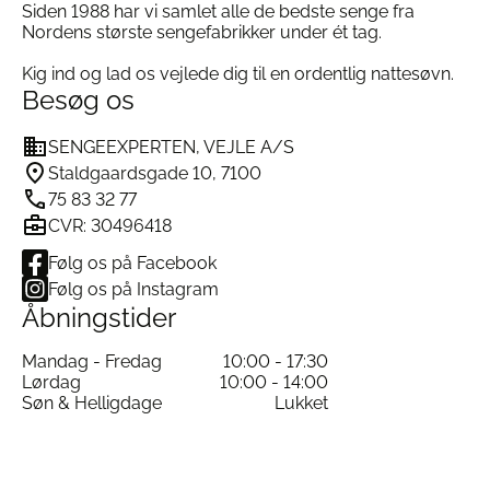
kontinentalseng med et stort udvalg af farver,
Siden 1988 har vi samlet alle de bedste senge fra
sengeben og sengegavle, så sengen matcher din
Nordens største sengefabrikker under ét tag.
personlige stil og dit soveværelse.
Kig ind og lad os vejlede dig til en ordentlig nattesøvn.
Bæredygtighed og ansvarlighed
Besøg os
Alle Jensen senge er svanemærkede og
produceret uden skadelige kemikalier.
SENGEEXPERTEN, VEJLE A/S
Produktionen tager hensyn til miljøet gennem
hele produktets livscyklus – til gavn for
Staldgaardsgade 10, 7100
mennesker og natur.
75 83 32 77
Specifikationer Jensen Diplomat Trekvart
CVR: 30496418
Kontinentalseng
Følg os på Facebook
Følg os på Instagram
Åbningstider
Model:
Jensen Diplomat trekvart
Fjedre:
Jensen Sense® 2.0 pocketfjedre med
Mandag - Fredag
10:00 - 17:30
Pocket on Pocket teknologi
Lørdag
10:00 - 14:00
Materialer:
Naturlatex, bomuld og uld
Søn & Helligdage
Lukket
Topmadras:
Sleep III eller Tempsmart i
naturlatex
Fasthed:
Valgfri fasthed