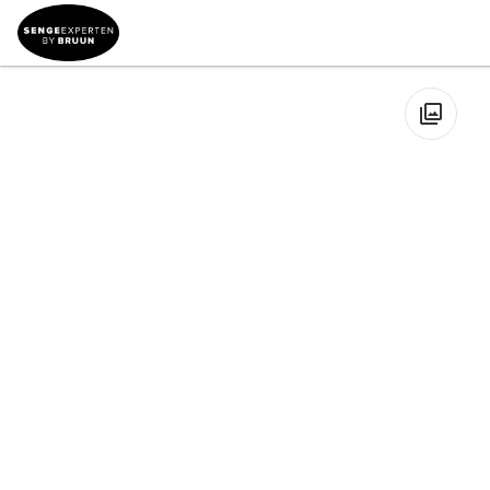
Sengemærker
→
Jensen Beds
→
Jensen Diplomat
→
Jensen
Diplomat Trekvart Kontinentalseng
🔍