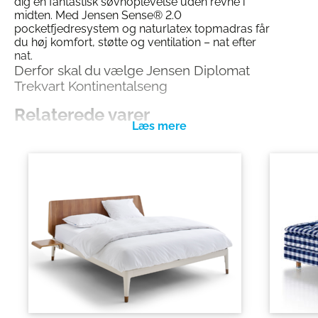
dig en fantastisk søvnoplevelse uden revne i
midten. Med Jensen Sense® 2.0
pocketfjedresystem og naturlatex topmadras får
du høj komfort, støtte og ventilation – nat efter
nat.
Derfor skal du vælge Jensen Diplomat
Trekvart Kontinentalseng
Relaterede varer
Ingen revne i midten:
Seamless design for
optimal liggekomfort
Sense® 2.0 fjedersystem:
Pocket on Pocket
teknologi giver maksimal støtte og aflastning
Naturmaterialer:
Latex topmadras sikrer
ventilation og blød komfort
Vendbar madras:
Forlænger sengens levetid
og bevarer komforten
Svanemærket:
Produceret uden skadelige
kemikalier med respekt for miljø og sundhed
Personlig tilpasning:
Vælg farve, sengeben og
sengegavl efter din stil