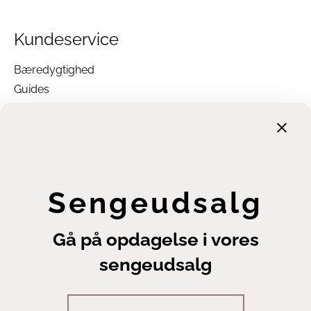
Kundeservice
Bæredygtighed
Guides
Garanti
Returnering
Finansiering
Handelsbetingelser
Leveringsbetingelser
Sengeudsalg
Fortrydelsesret
Annuller ordre
Gå på opdagelse i vores
Cookie- og privatlivsindstillinger
sengeudsalg