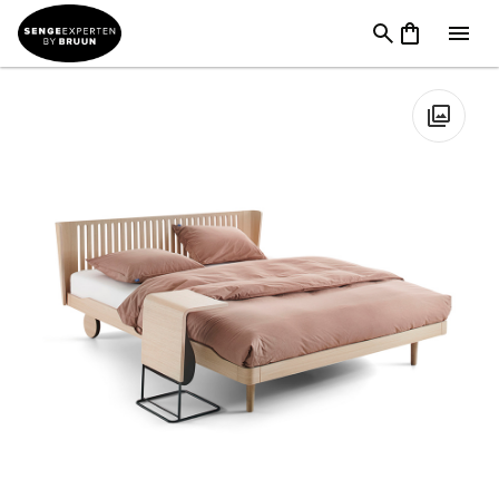
Senge
→
Sengerammer
→
Sengerammer 140 x 200
cm
→
Auping Sengeramme Trekvart Noa
🔍