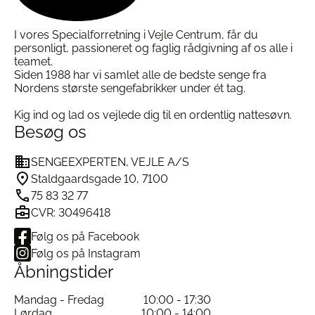
I vores Specialforretning i Vejle Centrum, får du
personligt, passioneret og faglig rådgivning af os alle i
teamet.
Siden 1988 har vi samlet alle de bedste senge fra
Nordens største sengefabrikker under ét tag.
Kig ind og lad os vejlede dig til en ordentlig nattesøvn.
Besøg os
SENGEEXPERTEN, VEJLE A/S
Staldgaardsgade 10, 7100
75 83 32 77
CVR: 30496418
Følg os på Facebook
Følg os på Instagram
Åbningstider
Mandag - Fredag
10:00 - 17:30
Lørdag
10:00 - 14:00