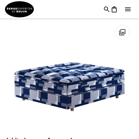
Senge
→
Kontinentalsenge
→
Hästens
kontinentalsenge
→
Hästens Appaloosa Kontinentalseng
🔍