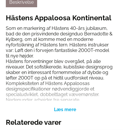
Beskrivelse
Hästens Appaloosa Kontinental
Som en markering af Hästens 40-års jubilæum,
bad de den prisvindende designduo Bernadotte &
Kylberg, om at komme med en moderne
nyfortolkning af Hästens tern. Hästens instrukser
var: Løft den i forvejen fantastiske 2000T-model
til nye højder.
Hästens forventninger blev overgået, på alle
niveauer. Det sofistikerede, kubistiske designsprog
skaber en interessant fornemmelse af dybde og
løfter 2000T op på et hidtil uudforsket niveau.
Kompleksiteten af Hästens Appaloosas
designspecifikationer nødvendiggjorde et
specialudviklet, dobbeltlaget vævemønster.
Nedenunder arbejder tre separate
fjedersystemer på at sikre, at hele kroppen
understøttes præcis, som den skal. Dertil kommer
37 føjelige lag af Hästens fineste naturmaterialer
Relaterede varer
med en uimodståelig BJX Luxury topmadras
ovenpå.