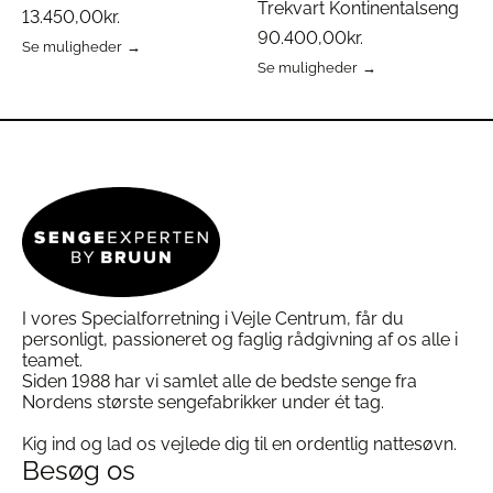
Trekvart Kontinentalseng
13.450,00
kr.
90.400,00
kr.
Se muligheder
Dette
Se muligheder
vare
Dette
har
vare
flere
har
varianter.
flere
Mulighederne
varianter.
kan
Mulighederne
vælges
kan
på
vælges
varesiden
på
varesiden
I vores Specialforretning i Vejle Centrum, får du
personligt, passioneret og faglig rådgivning af os alle i
teamet.
Siden 1988 har vi samlet alle de bedste senge fra
Nordens største sengefabrikker under ét tag.
Kig ind og lad os vejlede dig til en ordentlig nattesøvn.
Besøg os