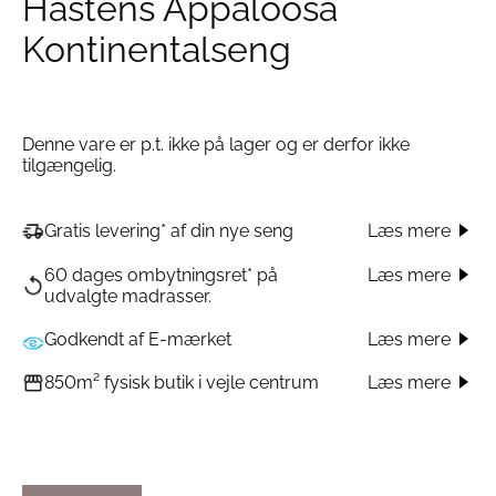
Hästens Appaloosa
Kontinentalseng
Denne vare er p.t. ikke på lager og er derfor ikke
tilgængelig.
Læs mere
Gratis levering* af din nye seng
60 dages ombytningsret* på
Læs mere
udvalgte madrasser.
Godkendt af E-mærket
Læs mere
Læs mere
850m² fysisk butik i vejle centrum