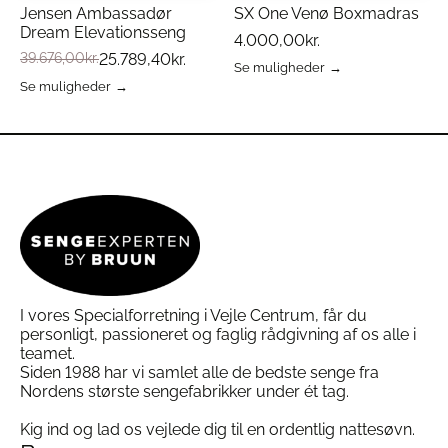
Jensen Ambassadør
SX One Venø Boxmadras
Dream Elevationsseng
4.000,00
kr.
Kerne
: 100% formstøbt naturlatex med
39.676,00
kr.
25.789,40
kr.
massagezoner
Se muligheder
Dette
Se muligheder
Liggeflade
: Let profileret med
Dette
vare
pyramideformede toppe
vare
har
Inderbetræk
: Mesh for ventilation og struktur
har
flere
flere
varianter.
Yderbetræk
: Tencel – silkeblød og åndbar
varianter.
Mulighederne
Størrelse
: 60 x 40 cm
Mulighederne
kan
kan
vælges
vælges
på
på
varesiden
Denne pude er ideel til dig, der ønsker en
varesiden
kombination af ergonomisk støtte og diskret
massageeffekt – uden behov for elektronik.
I vores Specialforretning i Vejle Centrum, får du
personligt, passioneret og faglig rådgivning af os alle i
Ofte Stillede Spørgsmål om SX Sleep
teamet.
Guard Massage Hovedpude
Siden 1988 har vi samlet alle de bedste senge fra
Hvordan føles massageeffekten?
Nordens største sengefabrikker under ét tag.
De små toppe stimulerer huden nænsomt og
fremmer blodcirkulation, uden at føles hårde eller
Kig ind og lad os vejlede dig til en ordentlig nattesøvn.
ubehagelige.