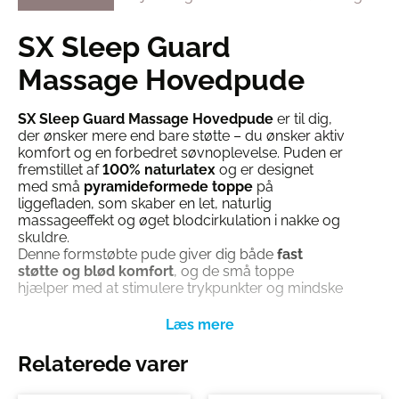
SX Sleep Guard
Massage Hovedpude
SX Sleep Guard Massage Hovedpude
er til dig,
der ønsker mere end bare støtte – du ønsker aktiv
komfort og en forbedret søvnoplevelse. Puden er
fremstillet af
100% naturlatex
og er designet
med små
pyramideformede toppe
på
liggefladen, som skaber en let, naturlig
massageeffekt og øget blodcirkulation i nakke og
skuldre.
Denne formstøbte pude giver dig både
fast
støtte og blød komfort
, og de små toppe
hjælper med at stimulere trykpunkter og mindske
spændinger – helt uden motorer eller elektronik.
Kombinationen af
et åndbart mesh-inderbetræk
og et yderlag i
superblødt Tencel
giver en
perfekt balance mellem ventilation, fugtafledning
Relaterede varer
og luksus mod huden. Puden måler 60 x 40 cm
og passer til de fleste standard pudebetræk.