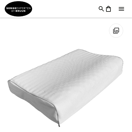
Puder
→
Pudemærker
→
Sx One hovedpuder
→
SX Sleep
Guard Massage Hovedpude
🔍