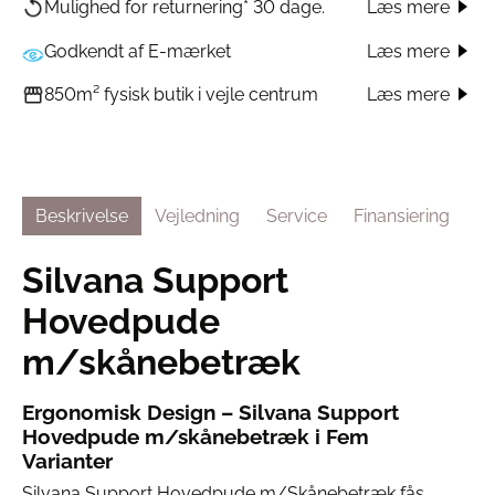
Læs mere
Mulighed for returnering* 30 dage.
Godkendt af E-mærket
Læs mere
Læs mere
850m² fysisk butik i vejle centrum
Beskrivelse
Vejledning
Service
Finansiering
Silvana Support
Hovedpude
m/skånebetræk
Ergonomisk Design – Silvana Support
Hovedpude m/skånebetræk i Fem
Varianter
Silvana Support Hovedpude m/Skånebetræk fås