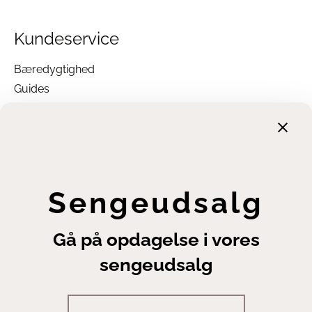
Ja, de fleste modeller kan vaskes med
forsigtighed. Nakkestøtten skal fjernes inden vask.
Cristal Hovedpuden må dog ikke vaskes, da den
Kundeservice
indeholder latexstykker.
Er Silvana Hovedpuden allergivenlig?
Bæredygtighed
Ja, Silvana Support Hovedpuder er fremstillet af
materialer, der minimerer risikoen for allergiske
Guides
reaktioner. Puderne er både åndbare og
Garanti
modstandsdygtige over for støvmider.
Hvor kan jeg købe Silvana Hovedpude?
Returnering
Du kan købe din
Silvana Support Hovedpude
Finansiering
hos
Sengeexperten.dk
med gratis levering i hele
Danmark. Besøg også vores butik, hvor du kan
Handelsbetingelser
prøve de forskellige modeller og få professionel
Leveringsbetingelser
vejledning.
Sengeudsalg
Se Silvanas guide til valg af pude her
Fortrydelsesret
Se guide her
Annuller ordre
Har du brug for hjælp til at vælge den rette
Gå på opdagelse i vores
hovedpude?
Cookie- og privatlivsindstillinger
Læs vores guide til valg af hovedpude
her
sengeudsalg
Er du på udkig efter en anden ergonomisk
hovedpude?
Se vores store udvalg lige
her
Silvana Supports officielle hjemmeside