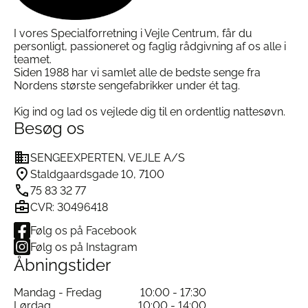
varesiden
varesiden
Silvana Support Hovedpude
I vores Specialforretning i Vejle Centrum, får du
m/Skånebetræk – Nem
personligt, passioneret og faglig rådgivning af os alle i
Vedligeholdelse
teamet.
Siden 1988 har vi samlet alle de bedste senge fra
Det er nemt at vedligeholde din
Silvana Support
Nordens største sengefabrikker under ét tag.
Hovedpude
. Følg blot disse enkle råd:
Kig ind og lad os vejlede dig til en ordentlig nattesøvn.
Besøg os
Vask:
Begrænset vask anbefales. Brug flydende
vaskemiddel i små mængder.
SENGEEXPERTEN, VEJLE A/S
Nakkestøtten må ikke vaskes:
Husk altid at
tage nakkestøtten ud, før du vasker puden.
Staldgaardsgade 10, 7100
75 83 32 77
Cristal Hovedpuden må ikke vaskes:
Denne
model indeholder små latexstykker, der kan
CVR: 30496418
tage skade af vask.
Følg os på Facebook
Følg os på Instagram
Åbningstider
Specifikationer for Silvana Support
Hovedpude m/Skånebetræk:
Mandag - Fredag
10:00 - 17:30
Lørdag
10:00 - 14:00