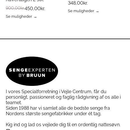
348,00
kr.
900,00
kr.
450,00
kr.
Se muligheder
Dette
Se muligheder
Dette
vare
vare
har
har
flere
flere
varianter.
varianter.
Mulighederne
Mulighederne
kan
kan
vælges
vælges
på
på
varesiden
varesiden
I vores Specialforretning i Vejle Centrum, får du
personligt, passioneret og faglig rådgivning af os alle i
teamet.
Siden 1988 har vi samlet alle de bedste senge fra
Nordens største sengefabrikker under ét tag.
Kig ind og lad os vejlede dig til en ordentlig nattesøvn.