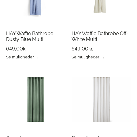
på
på
varesiden
varesiden
HAY Waffle Bathrobe
HAY Waffle Bathrobe Off-
Dusty Blue Multi
White Multi
649,00
kr.
649,00
kr.
Se muligheder
Se muligheder
Dette
Dette
vare
vare
har
har
flere
flere
varianter.
varianter.
Mulighederne
Mulighederne
kan
kan
vælges
vælges
på
på
varesiden
varesiden