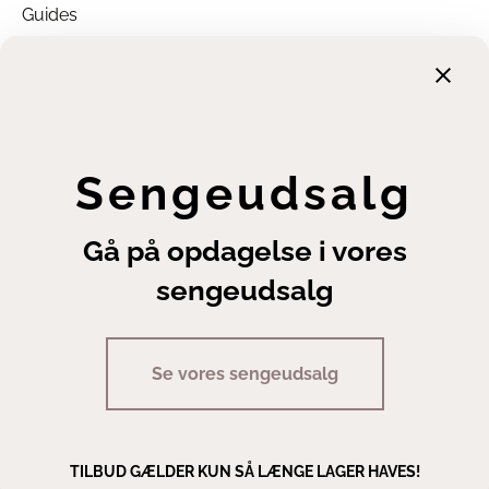
Guides
Garanti
Returnering
Finansiering
Handelsbetingelser
Leveringsbetingelser
Sengeudsalg
Fortrydelsesret
Annuller ordre
Gå på opdagelse i vores
Cookie- og privatlivsindstillinger
sengeudsalg
Se vores sengeudsalg
Copyright | Sengeexperten A/S
TILBUD GÆLDER KUN SÅ LÆNGE LAGER HAVES!