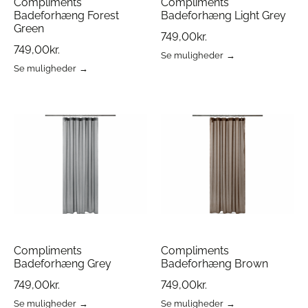
Compliments
Compliments
Badeforhæng Forest
Badeforhæng Light Grey
Green
749,00
kr.
749,00
kr.
Se muligheder
Dette
Se muligheder
Dette
vare
vare
har
har
flere
flere
varianter.
varianter.
Mulighederne
Mulighederne
kan
kan
vælges
vælges
på
på
varesiden
varesiden
Compliments
Compliments
Badeforhæng Grey
Badeforhæng Brown
749,00
kr.
749,00
kr.
Se muligheder
Se muligheder