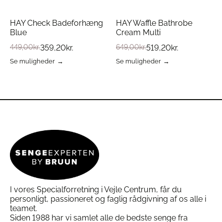
HAY Check Badeforhæng
HAY Waffle Bathrobe
Blue
Cream Multi
449,00
kr.
359,20
kr.
649,00
kr.
519,20
kr.
Se muligheder
Se muligheder
Dette
Dette
vare
vare
har
har
flere
flere
varianter.
varianter.
Mulighederne
Mulighederne
kan
kan
vælges
vælges
på
på
varesiden
varesiden
I vores Specialforretning i Vejle Centrum, får du
personligt, passioneret og faglig rådgivning af os alle i
teamet.
Siden 1988 har vi samlet alle de bedste senge fra