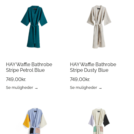
har
har
flere
flere
varianter.
varianter.
Mulighederne
Mulighederne
kan
kan
vælges
vælges
på
på
varesiden
varesiden
HAY Waffle Bathrobe
HAY Waffle Bathrobe
Stripe Petrol Blue
Stripe Dusty Blue
749,00
kr.
749,00
kr.
Se muligheder
Se muligheder
Dette
Dette
vare
vare
har
har
flere
flere
varianter.
varianter.
Mulighederne
Mulighederne
kan
kan
vælges
vælges