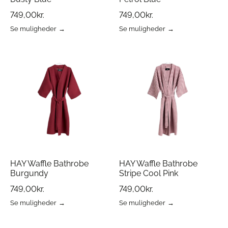
749,00
kr.
749,00
kr.
Se muligheder
Se muligheder
Dette
Dette
vare
vare
har
har
flere
flere
varianter.
varianter.
Mulighederne
Mulighederne
kan
kan
vælges
vælges
på
på
varesiden
varesiden
HAY Waffle Bathrobe
HAY Waffle Bathrobe
Burgundy
Stripe Cool Pink
749,00
kr.
749,00
kr.
Se muligheder
Se muligheder
Dette
Dette
vare
vare