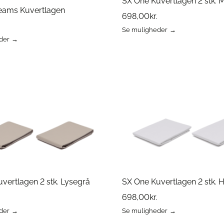
SX One Kuvertlagen 2 stk. 
eams Kuvertlagen
698,00
kr.
Se muligheder
Dette
der
vare
har
flere
varianter.
Mulighederne
erne
kan
vælges
på
varesiden
vertlagen 2 stk. Lysegrå
SX One Kuvertlagen 2 stk. 
698,00
kr.
der
Se muligheder
Dette