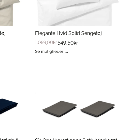
tøj
Elegante Hvid Solid Sengetøj
1.099,00
kr.
549,50
kr.
Se muligheder
Dette
vare
har
flere
varianter.
Mulighederne
kan
vælges
på
varesiden