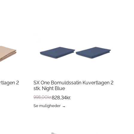
Dette
vare
har
flere
varianter.
Mulighederne
kan
vælges
på
varesiden
tlagen 2
SX One Bomuldssatin Kuvertlagen 2
stk. Night Blue
998,00
kr.
828,34
kr.
Se muligheder
Dette
vare
har
flere
varianter.