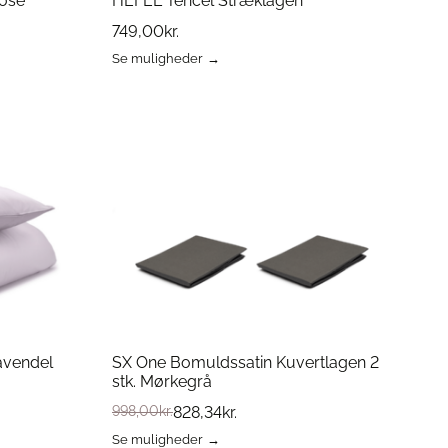
Rose
HEFEL Tencel Stræklagen
749,00
kr.
Se muligheder
Dette
vare
har
flere
varianter.
Mulighederne
kan
vælges
på
varesiden
avendel
SX One Bomuldssatin Kuvertlagen 2
stk. Mørkegrå
998,00
kr.
828,34
kr.
Se muligheder