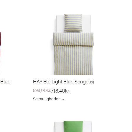
Dette
vare
har
flere
varianter.
Mulighederne
kan
vælges
på
varesiden
 Blue
HAY Été Light Blue Sengetøj
898,00
kr.
718,40
kr.
Se muligheder
Dette
vare
har
flere
varianter.
Mulighederne