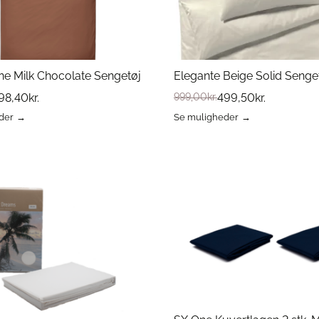
ne Milk Chocolate Sengetøj
Elegante Beige Solid Senge
98,40
kr.
999,00
kr.
499,50
kr.
der
Se muligheder
Dette
vare
har
flere
varianter.
erne
Mulighederne
kan
vælges
på
varesiden