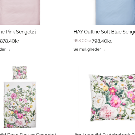
ne Pink Sengetøj
HAY Outline Soft Blue Seng
878,40
kr.
998,00
kr.
798,40
kr.
der
Se muligheder
Dette
vare
har
flere
varianter.
erne
Mulighederne
kan
vælges
på
varesiden