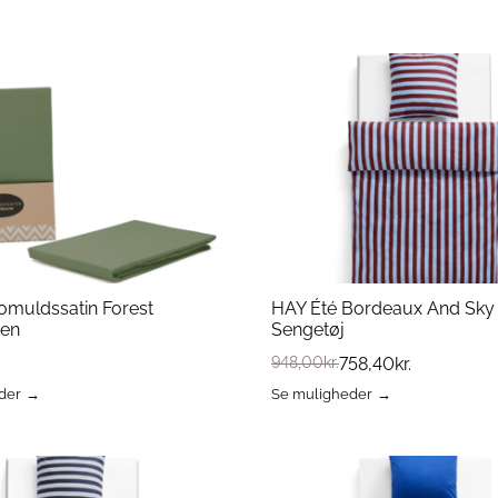
vare
har
flere
varianter.
erne
Mulighederne
kan
vælges
på
varesiden
omuldssatin Forest
HAY Été Bordeaux And Sky
gen
Sengetøj
948,00
kr.
758,40
kr.
der
Se muligheder
Dette
vare
har
flere
varianter.