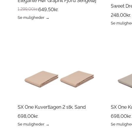
Elegante Hør Graphit Fjord Sengetøj
Sweet Dr
1.299,00
kr.
649,50
kr.
248,00
kr.
Se muligheder
Dette
Se mulighe
vare
Dette
har
vare
flere
har
varianter.
flere
Mulighederne
varianter.
kan
Mulighed
vælges
kan
på
vælges
varesiden
på
varesiden
SX One Kuvertlagen 2 stk. Sand
SX One Ku
698,00
kr.
698,00
kr.
Se muligheder
Se mulighe
Dette
Dette