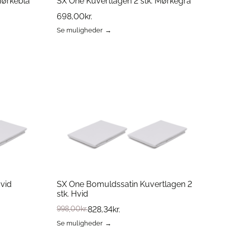
Mørkeblå
SX One Kuvertlagen 2 stk. Mørkegrå
698,00
kr.
Se muligheder
Dette
vare
har
flere
varianter.
Mulighederne
kan
vælges
på
varesiden
Hvid
SX One Bomuldssatin Kuvertlagen 2
stk. Hvid
998,00
kr.
828,34
kr.
Se muligheder