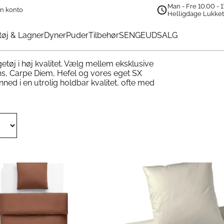
Man - Fre 10.00 - 1
n konto
Helligdage Lukke
øj & Lagner
Dyner
Puder
Tilbehør
SENGEUDSALG
tøj i høj kvalitet. Vælg mellem eksklusive
, Carpe Diem, Hefel og vores eget SX
ned i en utrolig holdbar kvalitet, ofte med