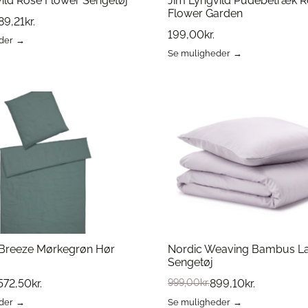
ild Rose Flower Sengetøj
Jim Lyngvild Pudebetræk 
Flower Garden
89,21
kr.
199,00
kr.
der
Se muligheder
Dette
vare
har
flere
erne
varianter.
Mulighederne
kan
vælges
på
varesiden
 Breeze Mørkegrøn Hør
Nordic Weaving Bambus L
Sengetøj
572,50
kr.
999,00
kr.
899,10
kr.
der
Se muligheder