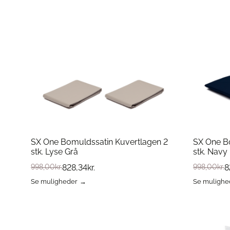
vare
Dette
har
vare
flere
har
varianter.
flere
Mulighederne
varianter.
kan
Mulighed
vælges
kan
på
vælges
varesiden
på
varesiden
SX One Bomuldssatin Kuvertlagen 2
SX One B
stk. Lyse Grå
stk. Navy
998,00
kr.
828,34
kr.
998,00
kr.
8
Se muligheder
Se mulighe
Dette
Dette
vare
vare
har
har
flere
flere
varianter.
varianter.