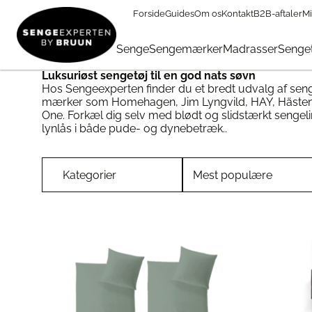
Forside
Guides
Om os
Kontakt
B2B-aftaler
Mi
Sengetøj & Lagner
Senge
Sengemærker
Madrasser
Senget
Luksuriøst sengetøj til en god nats søvn
Hos Sengeexperten finder du et bredt udvalg af senge
mærker som Homehagen, Jim Lyngvild, HAY, Hästens
One. Forkæl dig selv med blødt og slidstærkt sengelin
lynlås i både pude- og dynebetræk..
Kategorier