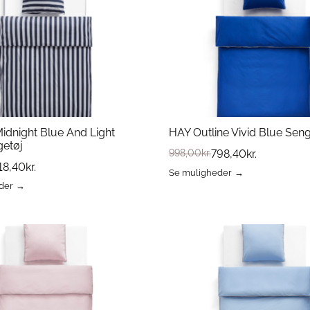
erne
Mulighederne
kan
vælges
på
varesiden
idnight Blue And Light
HAY Outline Vivid Blue Seng
getøj
998,00
kr.
798,40
kr.
18,40
kr.
Se muligheder
Dette
der
vare
har
flere
varianter.
Mulighederne
erne
kan
vælges
på
varesiden