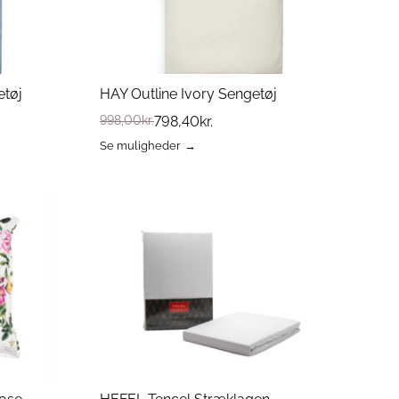
etøj
HAY Outline Ivory Sengetøj
998,00
kr.
798,40
kr.
Se muligheder
Dette
vare
har
flere
varianter.
Mulighederne
kan
vælges
på
varesiden