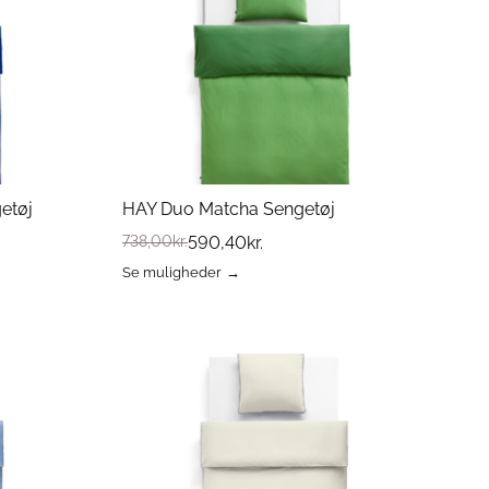
kan
vælges
på
varesiden
etøj
HAY Duo Matcha Sengetøj
738,00
kr.
590,40
kr.
Se muligheder
Dette
vare
har
flere
varianter.
Mulighederne
kan
vælges
på
varesiden