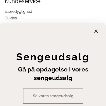
Kundeservice
Bæredygtighed
Guides
Garanti
Returnering
Finansiering
Handelsbetingelser
Leveringsbetingelser
Sengeudsalg
Fortrydelsesret
Annuller ordre
Gå på opdagelse i vores
Cookie- og privatlivsindstillinger
sengeudsalg
Se vores sengeudsalg
Copyright | Sengeexperten A/S