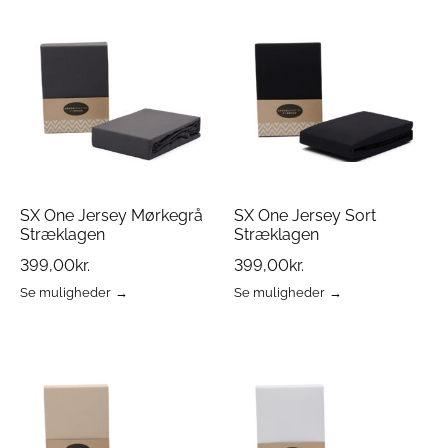
har
har
flere
flere
varianter.
varianter.
Mulighederne
Mulighederne
kan
kan
vælges
vælges
på
på
varesiden
varesiden
SX One Jersey Mørkegrå
SX One Jersey Sort
Stræklagen
Stræklagen
399,00
kr.
399,00
kr.
Se muligheder
Se muligheder
Dette
Dette
vare
vare
har
har
flere
flere
varianter.
varianter.
Mulighederne
Mulighederne
kan
kan
vælges
vælges