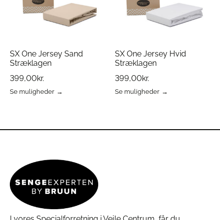
på
på
varesiden
varesiden
SX One Jersey Sand
SX One Jersey Hvid
Stræklagen
Stræklagen
399,00
kr.
399,00
kr.
Se muligheder
Se muligheder
Dette
Dette
vare
vare
har
har
flere
flere
varianter.
varianter.
Mulighederne
Mulighederne
kan
kan
vælges
vælges
på
på
varesiden
varesiden
I vores Specialforretning i Vejle Centrum, får du