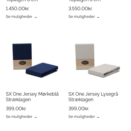
1.450,00
kr.
3.550,00
kr.
Se muligheder
Se muligheder
Dette
Dette
vare
vare
har
har
flere
flere
varianter.
varianter.
Mulighederne
Mulighederne
kan
kan
vælges
vælges
på
på
varesiden
varesiden
SX One Jersey Mørkeblå
SX One Jersey Lysegrå
Stræklagen
Stræklagen
399,00
kr.
399,00
kr.
Se muligheder
Se muligheder
Dette
Dette
vare
vare