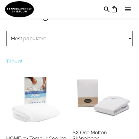
Skånelagen 90 x 210 cm
Tilbud!
SX One Molton
HOME by Tempur Cooling
Skånelagen