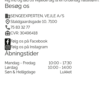
Kig ind og lad os vejlede dig til en ordentlig nattesøvn.
Besøg os
SENGEEXPERTEN, VEJLE A/S
Staldgaardsgade 10, 7100
75 83 32 77
CVR: 30496418
Følg os på Facebook
Følg os på Instagram
Åbningstider
Mandag - Fredag
10:00 - 17:30
Lørdag
10:00 - 14:00
Søn & Helligdage
Lukket