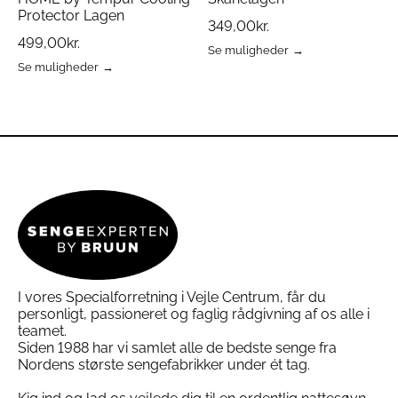
Protector Lagen
349,00
kr.
499,00
kr.
Se muligheder
Dette
Se muligheder
Dette
vare
vare
har
har
flere
flere
varianter.
varianter.
Mulighederne
Mulighederne
kan
kan
vælges
vælges
på
på
varesiden
varesiden
I vores Specialforretning i Vejle Centrum, får du
personligt, passioneret og faglig rådgivning af os alle i
teamet.
Siden 1988 har vi samlet alle de bedste senge fra
Nordens største sengefabrikker under ét tag.