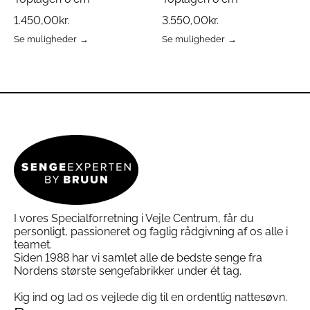
1.450,00
kr.
3.550,00
kr.
Se muligheder
Se muligheder
Dette
Dette
vare
vare
har
har
flere
flere
varianter.
varianter.
Mulighederne
Mulighederne
kan
kan
vælges
vælges
på
på
varesiden
varesiden
I vores Specialforretning i Vejle Centrum, får du
personligt, passioneret og faglig rådgivning af os alle i
teamet.
Siden 1988 har vi samlet alle de bedste senge fra
Nordens største sengefabrikker under ét tag.
Kig ind og lad os vejlede dig til en ordentlig nattesøvn.