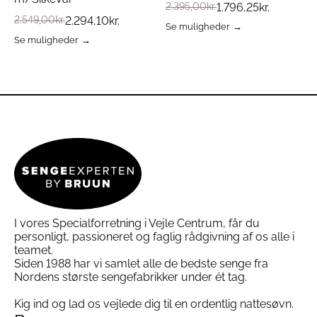
2.395,00
kr.
1.796,25
kr.
2.549,00
kr.
2.294,10
kr.
Se muligheder
Dette
Se muligheder
Dette
vare
vare
har
har
flere
flere
varianter.
varianter.
Mulighederne
Mulighederne
kan
kan
vælges
vælges
på
på
varesiden
varesiden
I vores Specialforretning i Vejle Centrum, får du
personligt, passioneret og faglig rådgivning af os alle i
teamet.
Siden 1988 har vi samlet alle de bedste senge fra
Nordens største sengefabrikker under ét tag.
Kig ind og lad os vejlede dig til en ordentlig nattesøvn.