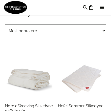
Silkedyner
Nordic Weaving Silkedyne
Hefel Sommer Silkedyne
m/Silkevår