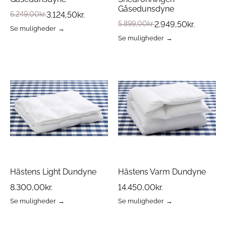
Gåsedunsdyne
6.249,00
kr.
3.124,50
kr.
5.899,00
kr.
2.949,50
kr.
Se muligheder
Dette
Se muligheder
vare
Dette
har
vare
flere
har
varianter.
flere
Mulighederne
varianter.
kan
Mulighederne
vælges
kan
på
vælges
varesiden
på
varesiden
Hästens Light Dundyne
Hästens Varm Dundyne
8.300,00
kr.
14.450,00
kr.
Se muligheder
Se muligheder
Dette
Dette
vare
vare