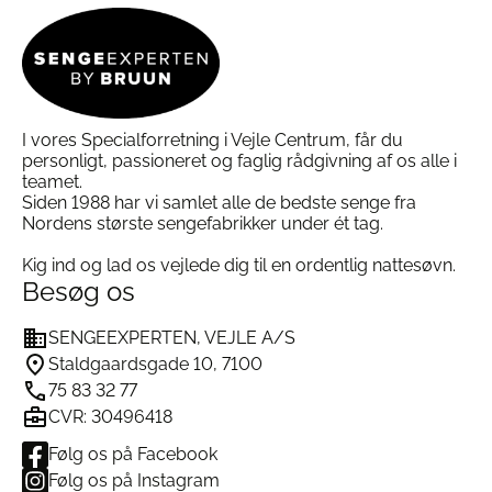
på
vælges
varesiden
på
varesiden
I vores Specialforretning i Vejle Centrum, får du
personligt, passioneret og faglig rådgivning af os alle i
teamet.
Siden 1988 har vi samlet alle de bedste senge fra
Nordens største sengefabrikker under ét tag.
Kig ind og lad os vejlede dig til en ordentlig nattesøvn.
Besøg os
SENGEEXPERTEN, VEJLE A/S
Staldgaardsgade 10, 7100
75 83 32 77
CVR: 30496418
Følg os på Facebook
Følg os på Instagram