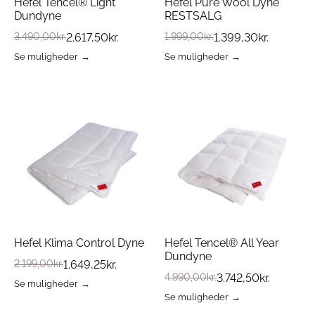
Hefel Tencel® Light
Hefel Pure Wool Dyne
Dundyne
RESTSALG
3.490,00
kr.
2.617,50
kr.
1.999,00
kr.
1.399,30
kr.
Se muligheder
Se muligheder
Dette
Dette
vare
vare
har
har
flere
flere
varianter.
varianter.
Mulighederne
Mulighederne
kan
kan
vælges
vælges
på
på
varesiden
varesiden
Hefel Klima Control Dyne
Hefel Tencel® All Year
Dundyne
2.199,00
kr.
1.649,25
kr.
4.990,00
kr.
3.742,50
kr.
Se muligheder
Dette
Se muligheder
vare
Dette