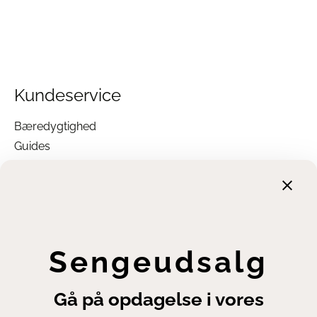
Kundeservice
Bæredygtighed
Guides
Garanti
Returnering
Finansiering
Handelsbetingelser
Leveringsbetingelser
Sengeudsalg
Fortrydelsesret
Annuller ordre
Gå på opdagelse i vores
Cookie- og privatlivsindstillinger