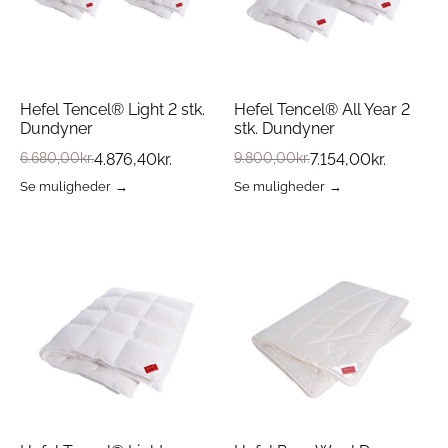
på
på
varesiden
varesiden
Hefel Tencel® Light 2 stk.
Hefel Tencel® All Year 2
Dundyner
stk. Dundyner
6.680,00
kr.
4.876,40
kr.
9.800,00
kr.
7.154,00
kr.
Se muligheder
Se muligheder
Dette
Dette
vare
vare
har
har
flere
flere
varianter.
varianter.
Mulighederne
Mulighederne
kan
kan
vælges
vælges
på
på
varesiden
varesiden