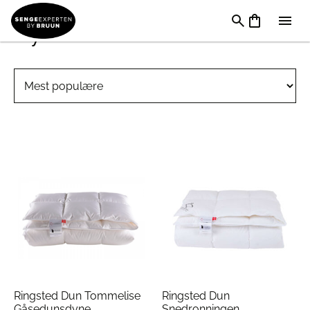
Dyner 135 x 200 cm
Ringsted Dun Tommelise
Ringsted Dun
Gåsedunsdyne
Snedronningen