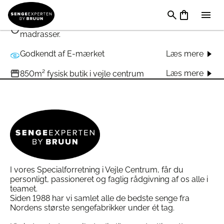
Læs mere
Gratis levering* af din nye seng
60 dages ombytningsret* på udvalgte
Læs mere
madrasser.
Godkendt af E-mærket
Læs mere
Læs mere
850m² fysisk butik i vejle centrum
I vores Specialforretning i Vejle Centrum, får du
personligt, passioneret og faglig rådgivning af os alle i
teamet.
Siden 1988 har vi samlet alle de bedste senge fra
Nordens største sengefabrikker under ét tag.