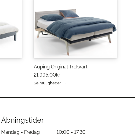
Auping Original Trekvart
21.995,00
kr.
Se muligheder
Dette
vare
har
flere
varianter.
Mulighederne
Åbningstider
kan
vælges
Mandag - Fredag
10:00 - 17:30
på