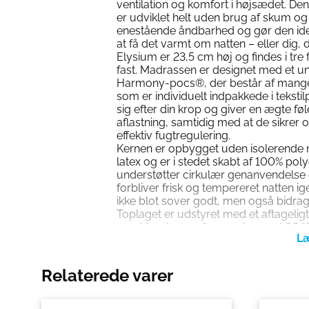
ventilation og komfort i højsædet. D
er udviklet helt uden brug af skum og l
enestående åndbarhed og gør den ideel 
at få det varmt om natten – eller dig, de
Elysium er 23,5 cm høj og findes i tr
fast. Madrassen er designet med et un
Harmony-pocs®, der består af mange
som er individuelt indpakkede i tekstil
sig efter din krop og giver en ægte fø
aflastning, samtidig med at de sikrer o
effektiv fugtregulering.
Kernen er opbygget uden isolerende
latex og er i stedet skabt af 100% po
understøtter cirkulær genanvendelse 
forbliver frisk og tempereret natten i
ikke blot sover godt, men også bidrage
Toplaget er udstyret med et aftageli
nemt kan lynes af og vaskes ved 60 °C 
dig, der vægter hygiejne højt.
Derfor skal du vælge Auping 
Relaterede varer
100% cirkulær konstruktion uden s