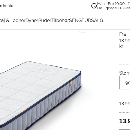
Man - Fre 10.00 - 1
n konto
ras
Helligdage Lukke
Au
øj & Lagner
Dyner
Puder
Tilbehør
SENGEUDSALG
🔍
Fra
13.9
kr.
Størr
13.9
13.