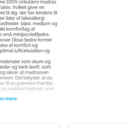
enne 100% cirkulære madras
atex, hvilket giver en
til dig, der har tendens til
r lider af latexallergi.
e fastheder: blød, medium og
ikt komfortlag af
 små minipocketfjedre,
poser. Disse fjedre former
lelse af komfort og
ptimal luftcirkulation og
 materialer som skum og
lyester og Vent-tex®, som
og sikrer, at madrassen
gennem. Det betyder, at du
r til en grønnere fremtid.
gt og vaskbart betræk, som
– perfekt til allergikere og
Elysium Madras
kum og latex