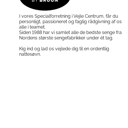
varesiden
varesiden
Vedligeholdelse
I vores Specialforretning i Vejle Centrum, får du
personligt, passioneret og faglig rådgivning af os
alle i teamet.
Luft madrassen regelmæssigt
Siden 1988 har vi samlet alle de bedste senge fra
Nordens største sengefabrikker under ét tag.
Vask betrækket ved 60 °C
Brug gerne rullemadras for ekstra 
Kig ind og lad os vejlede dig til en ordentlig
nattesøvn.
Vend ikke madrassen – lagene er e
Ofte Stillede Spørgsmål om A
Er Auping Elysium egnet til persone
betrækket kan vaskes ved 60 °C og mad
Hvad er Harmony-pocs®?
Små indiv
minipocketfjedre, som sikrer god trykf
Er madrassen virkelig 100% genanv
Elysium er designet med materialer, 
uendelige.
Er madrassen god, hvis jeg får det 
være Vent-tex® og fraværet af isolere