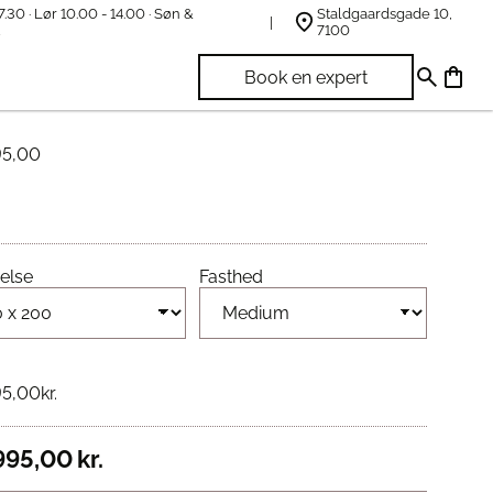
7.30 · Lør 10.00 - 14.00 · Søn &
Staldgaardsgade 10,
t
7100
ping Elysium Madras
Book en expert
95,00
else
Fasthed
95,00
kr.
995,00
kr.