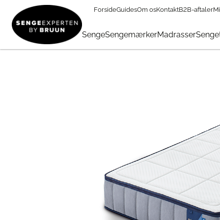
Forside
Guides
Om os
Kontakt
B2B-aftaler
Mi
Madrasser
→
Madrasser 140 x 200 cm
→
Auping Elysium Mad
Senge
Sengemærker
Madrasser
Senget