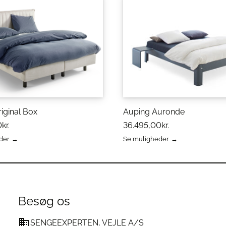
stisk trykfordeling og
fugtregulering og
°C
genanvendelse i fokus
iginal Box
Auping Auronde
0
kr.
36.495,00
kr.
der
Se muligheder
Dette
vare
har
r
flere
varianter.
ex®, polyester
erne
Mulighederne
Besøg os
kan
vælges
lig
SENGEEXPERTEN, VEJLE A/S
på