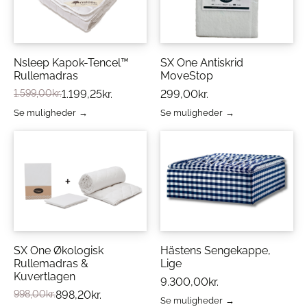
Nsleep Kapok-Tencel™
SX One Antiskrid
Rullemadras
MoveStop
1.599,00
kr.
1.199,25
kr.
299,00
kr.
Se muligheder
Se muligheder
Dette
Dette
vare
vare
har
har
flere
flere
varianter.
varianter.
Mulighederne
Mulighederne
kan
kan
vælges
vælges
på
på
varesiden
varesiden
SX One Økologisk
Hästens Sengekappe,
Rullemadras &
Lige
Kuvertlagen
9.300,00
kr.
998,00
kr.
898,20
kr.
Se muligheder