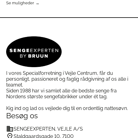
Dette
Se muligheder
Dette
vare
vare
har
har
flere
flere
varianter.
varianter.
Mulighederne
Mulighederne
kan
kan
vælges
vælges
på
på
varesiden
varesiden
I vores Specialforretning i Vejle Centrum, får du
personligt, passioneret og faglig rådgivning af os alle i
teamet.
Siden 1988 har vi samlet alle de bedste senge fra
Nordens største sengefabrikker under ét tag.
Kig ind og lad os vejlede dig til en ordentlig nattesøvn.
Besøg os
SENGEEXPERTEN, VEJLE A/S
Staldgaardsgade 10, 7100