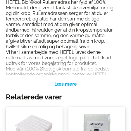
HEFEL Bio Wool Rullemadras har fyld af 100%
Merinould, der giver et fantastisk sovemiljø for dig
og din krop. Rullemadrassen sørger for at du er
tempereret, og altid har den samme dejlige
varme, samtidigt med at den giver optimal
åndbarhed. Fåreulden gør at din kropstemperatur
forbliver den samme, og den varme du måtte
afgive bliver afledt super optimalt fra din krop,
hvilket sikre en rolig og behagelig søvn.
Vi har i samarbejde med HEFEL lavet denne
rullemadras med vores eget logo på, et helt klart
udtryk for vores begejstring for produktet.
Med vår i 100% Økologisk bomuld fra de bedste
kontrollerede organiske producenter, er HEFEL
Bio Wool Rullemadras fuldstændig hudvenlig.
Rullemadrassen er GOTS certificeret CU 811099
med elastik i hjørnerne, og findes her i shoppen i 2
Relaterede varer
størrelser.
Rullemadrassen er produceret for
sengeexperten.dk af
HEFEL, Østrig