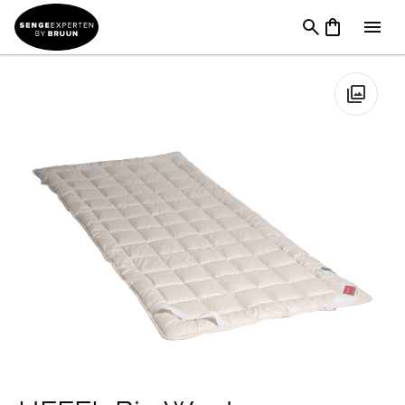
Sengetøj & Lagner
→
Rullemadrasser
→
Hefel
Rullemadrasser
→
HEFEL Bio Wool Rullemadras
🔍