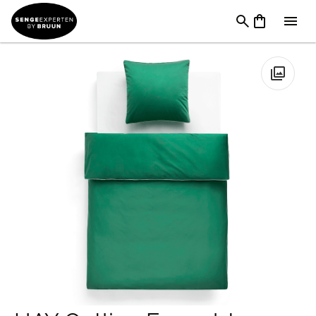
TILBUD
→
FØDSELSDAG
→
Sengetøj & Lagner I Tilbud
→
HAY
Outline Emerald Green Sengetøj
🔍