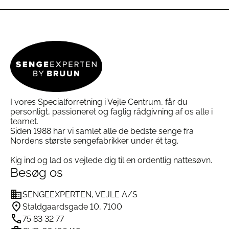
vare
vare
Vaske farver hver for sig
for at undgå
har
har
misfarvning.
flere
flere
Tørretumble ved lav varme
for at bevare
varianter.
varianter.
stoffets blødhed og struktur.
Mulighederne
Mulighederne
Stryge ved middel temperatur
for et glat og
kan
kan
elegant udtryk.
vælges
vælges
på
på
varesiden
varesiden
Specifikationer for HAY Outline Sengetøj
I vores Specialforretning i Vejle Centrum, får du
Emerald Green:
personligt, passioneret og faglig rådgivning af os alle i
teamet.
Siden 1988 har vi samlet alle de bedste senge fra
Materiale:
100% økologisk bomuldssatin
Nordens største sengefabrikker under ét tag.
Størrelser:
Kig ind og lad os vejlede dig til en ordentlig nattesøvn.
Besøg os
Dynebetræk: 140×200 cm / 140×220 cm
SENGEEXPERTEN, VEJLE A/S
Pudebetræk: 50×60 cm
Staldgaardsgade 10, 7100
75 83 32 77