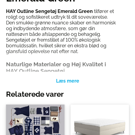
HAY Outline Sengetøj Emerald Green
tilfører et
roligt og sofistikeret udtryk til dit soveværelse.
Den smukke grønne nuance skaber en harmonisk
og indbydende atmosfære, som gør din
nattesøvn både afslappende og behagelig.
Sengetøjet er fremstillet af 100% økologisk
bomuldssatin, hvilket sikrer en ekstra blød og
glansfuld oplevelse nat efter nat.
Naturlige Materialer og Høj Kvalitet i
HAY Outline Sengetøj
HAY Outline Sengetøj er lavet af
økologisk
bomuldssatin
, der ikke blot er bæredygtigt, men
også utroligt blødt og behageligt mod huden.
Relaterede varer
Materialet er kendt for sin høje åndbarhed og
glansfulde overflade, hvilket gør det til et oplagt
valg for dig, der værdsætter både komfort og
elegance.
Funktionelt og Stilrent Design