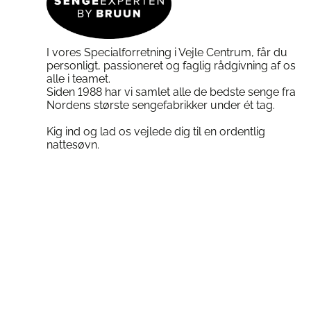
Silvana Support Hovedpude 
på
varesiden
Vedligeholdelse
varesiden
Det er nemt at vedligeholde din
Silva
Følg blot disse enkle råd:
I vores Specialforretning i Vejle Centrum, får du
personligt, passioneret og faglig rådgivning af os
alle i teamet.
Vask:
Begrænset vask anbefales. Br
Siden 1988 har vi samlet alle de bedste senge fra
små mængder.
Nordens største sengefabrikker under ét tag.
Nakkestøtten må ikke vaskes:
Husk
Kig ind og lad os vejlede dig til en ordentlig
ud, før du vasker puden.
nattesøvn.
Cristal Hovedpuden må ikke vaske
små latexstykker, der kan tage skade
Specifikationer for Silvana S
m/Skånebetræk:
Materiale:
Ergonomisk design med l
Fyld:
Regulerbart fiberfyld, afhængig
Vaskeanbefaling:
Begrænset vask – 