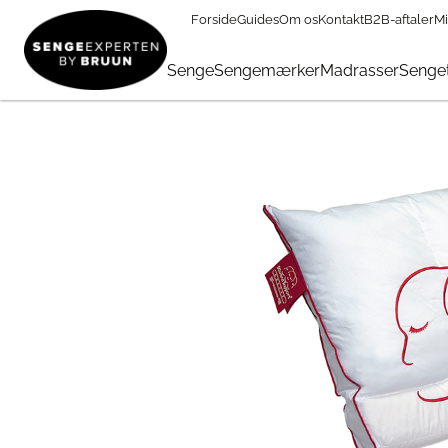
Forside
Guides
Om os
Kontakt
B2B-aftaler
Mi
Puder
→
Pudemærker
→
Silvana hovedpuder
→
Silvana S
Senge
Sengemærker
Madrasser
Senget