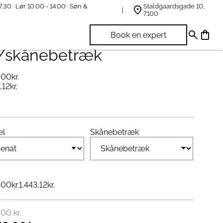
7.30 · Lør 10.00 - 14.00 · Søn &
Staldgaardsgade 10,
t
7100
lvana Support Hovedpude
Book en expert
skånebetræk
8,00
kr.
,12
kr.
el
Skånebetræk
8,00
kr.
1.443,12
kr.
8,00
kr.