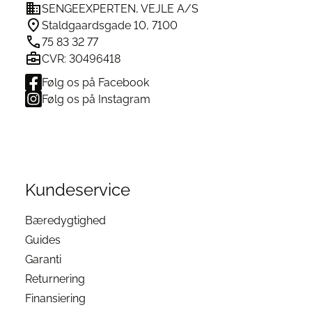
m/Skånebetræk – Nem
SENGEEXPERTEN, VEJLE A/S
varesiden
Staldgaardsgade 10, 7100
na Support Hovedpude
.
75 83 32 77
CVR: 30496418
Følg os på Facebook
ug flydende vaskemiddel i
Følg os på Instagram
 altid at tage nakkestøtten
s:
Denne model indeholder
 af vask.
Kundeservice
upport Hovedpude
Bæredygtighed
Guides
Garanti
atex nakkestøtte
Returnering
t af variant
Finansiering
nakkestøtten skal fjernes