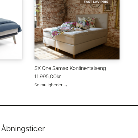
SX One Samsø Kontinentalseng
11.995,00
kr.
Se muligheder
Dette
vare
har
flere
varianter.
Mulighederne
kan
Åbningstider
vælges
på