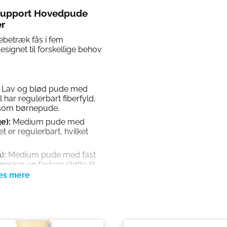
 Support Hovedpude
r
betræk fås i fem
esignet til forskellige behov
Lav og blød pude med
har regulerbart fiberfyld,
g som børnepude.
e):
Medium pude med
t er regulerbart, hvilket
):
Medium pude med fast
 ønsker en fastere støtte til
:
Høj pude med fast latex
 i det regulerbare fyld,
fort.
-høj pude med hård latex