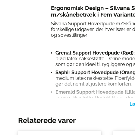
Ergonomisk Design – Silvana
m/skånebetræk i Fem Variante
Silvana Support Hovedpude m/Skåne
forskellige udgaver, der hver især er d
og sovestillinger:
Grenat Support Hovedpude (Rød):
blød latex nakkestøtte. Denne model 
som gør den ideel til rygliggere o
Saphir Support Hovedpude (Orang
medium latex nakkestøtte. Fiberfylde
gør det nemt at justere komforten.
Emerald Support Hovedpude (Lilla
latex nakkestøtte. Perfekt til dig, der
nakken.
Flourine Support Hovedpude (Blå)
nakkestøtte. Indeholder bambusfibre
Relaterede varer
som giver ekstra åndbarhed og kom
Cristal Support Hovedpude (Gul):
X