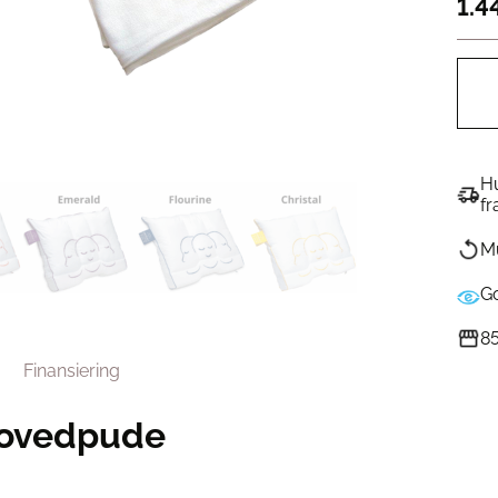
1.4
Hu
fr
Mu
G
85
Finansiering
Hovedpude