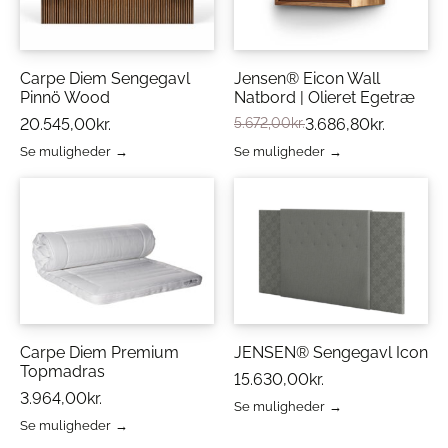
Carpe Diem Sengegavl
Jensen® Eicon Wall
Pinnö Wood
Natbord | Olieret Egetræ
20.545,00
kr.
5.672,00
kr.
3.686,80
kr.
Se muligheder
Se muligheder
Dette
Dette
vare
vare
har
har
flere
flere
varianter.
varianter.
Mulighederne
Mulighederne
kan
kan
vælges
vælges
på
på
varesiden
varesiden
Carpe Diem Premium
JENSEN® Sengegavl Icon
Topmadras
15.630,00
kr.
3.964,00
kr.
Se muligheder
Dette
Se muligheder
Dette
vare