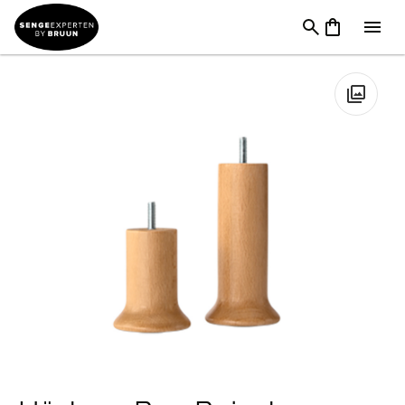
Til Sengen
→
Sengeben
→
Hästens Ben Bejset bøgetræ
Trompetben
🔍