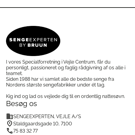
vare
har
har
flere
flere
varianter.
varianter.
Mulighederne
Mulighederne
kan
kan
vælges
vælges
på
på
varesiden
varesiden
I vores Specialforretning i Vejle Centrum, får du
personligt, passioneret og faglig rådgivning af os alle i
teamet.
Siden 1988 har vi samlet alle de bedste senge fra
Nordens største sengefabrikker under ét tag.
Kig ind og lad os vejlede dig til en ordentlig nattesøvn.
Besøg os
SENGEEXPERTEN, VEJLE A/S
Staldgaardsgade 10, 7100
75 83 32 77