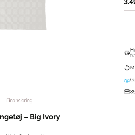
3.4
Hu
fr
Mu
G
85
Finansiering
getøj – Big Ivory