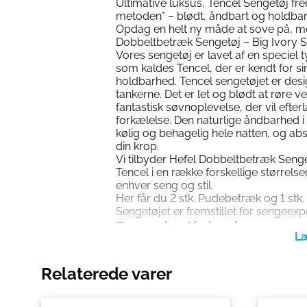
Ultimative luksus, Tencel Sengetøj frem
metoden* – blødt, åndbart og holdbar
Opdag en helt ny måde at sove på, m
Dobbeltbetræk Sengetøj – Big Ivory 
Vores sengetøj er lavet af en speciel 
som kaldes Tencel, der er kendt for 
holdbarhed. Tencel sengetøjet er desi
tankerne. Det er let og blødt at røre v
fantastisk søvnoplevelse, der vil efterl
forkælelse. Den naturlige åndbarhed i 
kølig og behagelig hele natten, og ab
din krop.
Vi tilbyder Hefel Dobbeltbetræk Senge
Tencel i en række forskellige størrelser
enhver seng og stil.
Her får du 2 stk. Pudebetræk og 1 stk.
Sengetøjet er fremstillet for sengeexp
Bæredygtighed
Vores Hefel Sengetøj – Tencel er bær
fiberen, som sengetøjet er lavet af, er f
Relaterede varer
bæredygtige skovbrug, hvor træerne dy
produktion af tencel. Fremstillingspr
som er kendt for at være den mest s