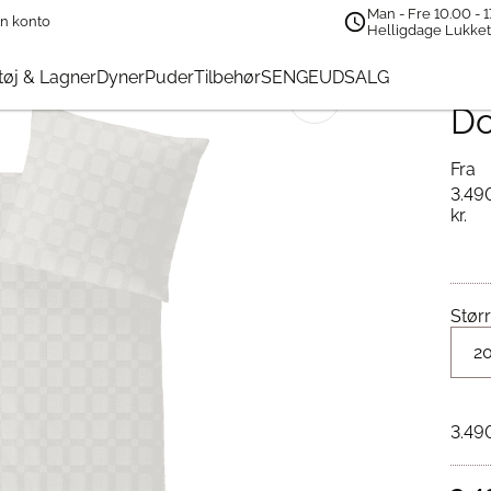
Man - Fre 10.00 - 1
n konto
ory Square Dobbelt Sengetøj
Helligdage Lukke
He
øj & Lagner
Dyner
Puder
Tilbehør
SENGEUDSALG
🔍
Do
Fra
3.49
kr.
Størr
3.49