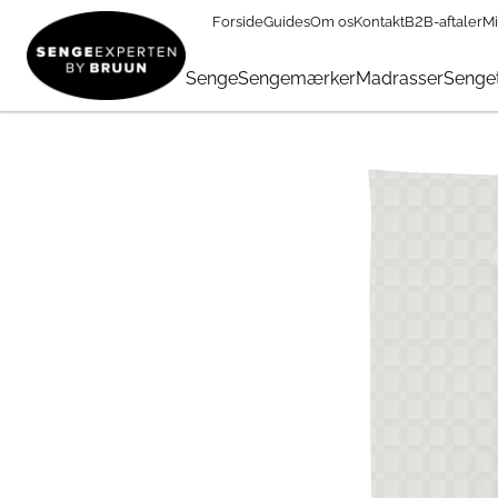
Forside
Guides
Om os
Kontakt
B2B-aftaler
Mi
Sengetøj & Lagner
→
Sengetøj 240 x 220 cm
→
Hefel Big Iv
Senge
Sengemærker
Madrasser
Senget