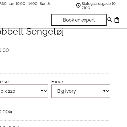
7.30 · Lør 10.00 - 14.00 · Søn &
Staldgaardsgade 10,
t
7100
fel Big Ivory Square
Book en expert
bbelt Sengetøj
0,00
else
Farve
0,00
kr.