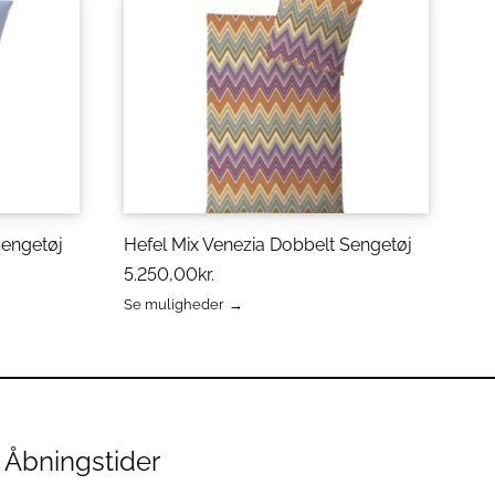
Sengetøj
Hefel Mix Venezia Dobbelt Sengetøj
5.250,00
kr.
Se muligheder
Dette
vare
har
flere
varianter.
Mulighederne
kan
Åbningstider
vælges
på