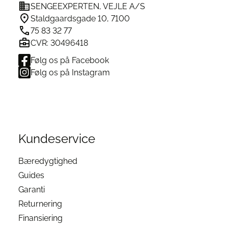
SENGEEXPERTEN, VEJLE A/S
varesiden
Staldgaardsgade 10, 7100
75 83 32 77
CVR: 30496418
Følg os på Facebook
Følg os på Instagram
Kundeservice
Bæredygtighed
Guides
Garanti
Returnering
Finansiering