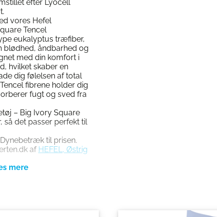
stillet efter Lyocell
t.
ed vores Hefel
Square Tencel
type eukalyptus træfiber,
sin blødhed, åndbarhed og
gnet med din komfort i
ed, hvilket skaber en
ade dig følelsen af total
Tencel fibrene holder dig
sorberer fugt og sved fra
tøj – Big Ivory Square
, så det passer perfekt til
 Dynebetræk til prisen.
erten.dk af
HEFEL, Østrig
edygtigt produceret. Tencel
remstillet af træ fra
rkes specifikt til
ocessen er Lyocell-metode,
kånsomme og miljøvenlige