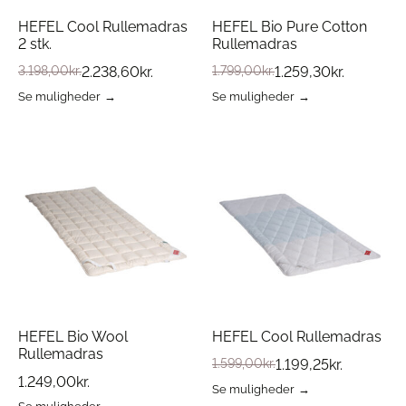
HEFEL Cool Rullemadras
HEFEL Bio Pure Cotton
2 stk.
Rullemadras
3.198,00
kr.
2.238,60
kr.
1.799,00
kr.
1.259,30
kr.
Se muligheder
Se muligheder
Dette
Dette
vare
vare
har
har
flere
flere
varianter.
varianter.
Mulighederne
Mulighederne
kan
kan
vælges
vælges
på
på
varesiden
varesiden
HEFEL Bio Wool
HEFEL Cool Rullemadras
Rullemadras
1.599,00
kr.
1.199,25
kr.
1.249,00
kr.
Se muligheder
Dette