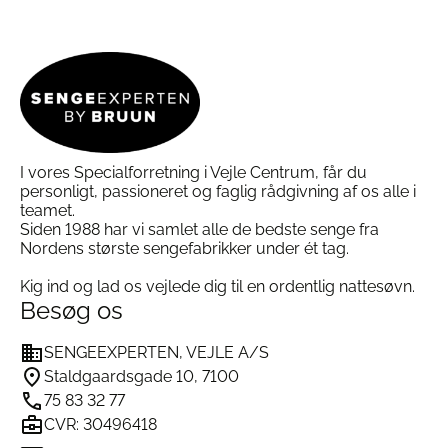
varianter.
Mulighederne
kan
vælges
på
varesiden
I vores Specialforretning i Vejle Centrum, får du
personligt, passioneret og faglig rådgivning af os alle i
teamet.
Siden 1988 har vi samlet alle de bedste senge fra
Nordens største sengefabrikker under ét tag.
Kig ind og lad os vejlede dig til en ordentlig nattesøvn.
Besøg os
SENGEEXPERTEN, VEJLE A/S
Staldgaardsgade 10, 7100
75 83 32 77
CVR: 30496418