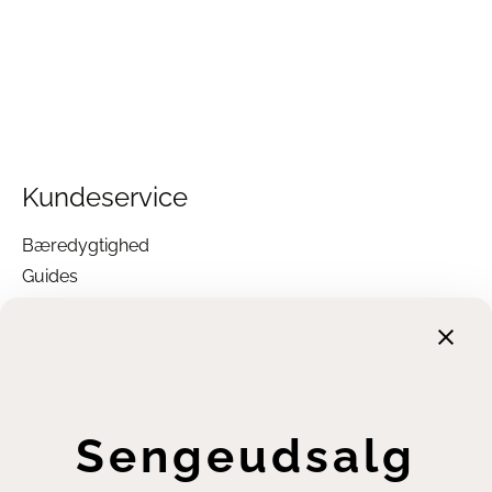
Kundeservice
Bæredygtighed
Guides
Garanti
Returnering
Finansiering
Handelsbetingelser
Leveringsbetingelser
Sengeudsalg
Fortrydelsesret
Annuller ordre