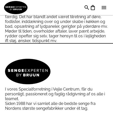
I forbindelse med færdiggørelsen af en større
renovering af vores lejlighed, har vi brugt BM Tømrer
og Snedker ApS, til de sidste små ting for at blive 100%
færdig. Det har blandt andet været tilretning af døre,
fodlister, inddækning over og under skabe i køkken og
bad, opsætning af lydpaneler, gerigter på yderdøre mv.
Møder til tiden, overholder aftaler, laver pænt arbejde,
rydder opefter sig selv, tager hensyn til os i lejligheden
ift støj, ønsker, tidspunkt mv.
I vores Specialforretning i Vejle Centrum, får du
personligt, passioneret og faglig rådgivning af os alle i
teamet.
Siden 1988 har vi samlet alle de bedste senge fra
Nordens største sengefabrikker under ét tag.